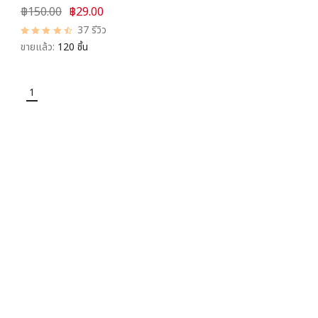
฿150.00
฿29.00
37 รีวิว
ขายแล้ว:
120 ชิ้น
1