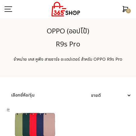
0
OPPO (ออปโป้)
R9s Pro
ตรวจสอบสถานะคำสั่งซื้อ
จำหน่าย เคส หูฟัง สายชาร์จ อะเดปเตอร์ สำหรับ OPPO R9s Pro
หน้าหลัก
ยี่ห้อ/รุ่นมือถือ
เคสมือถือ
เลือกยี่ห้อ/รุ่น
ฟิล์มกันรอย
อุปกรณ์สมาร์ทวอช
หูฟัง/สมอลทอร์ค