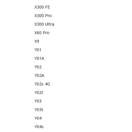
X300 FE
X300 Pro
X300 Ultra
X60 Pro
X9
Y01
Y01A
Y02
Y02A
Y02s 4G
Y02t
Y03
Y03t
Y04
Y04s