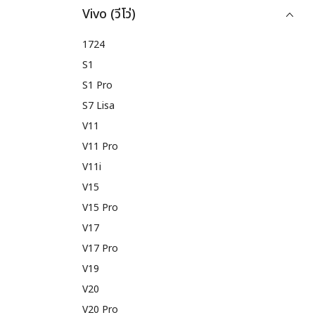
Vivo (วีโว่)
1724
S1
S1 Pro
S7 Lisa
V11
V11 Pro
V11i
V15
V15 Pro
V17
V17 Pro
V19
V20
V20 Pro