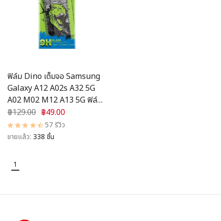
อุปกรณ์ชาร์จ
อุปกรณ์ในรถยนต์
สินค้าอื่น ๆ
ฟิล์ม Dino เต็มจอ Samsung
สมาชิก
Galaxy A12 A02s A32 5G
A02 M02 M12 A13 5G ฟิล์ม
กระจกกันรอย แบบใสเต็มจอ
฿129.00
฿49.00
ขอบสี
57 รีวิว
ขายแล้ว:
338 ชิ้น
1