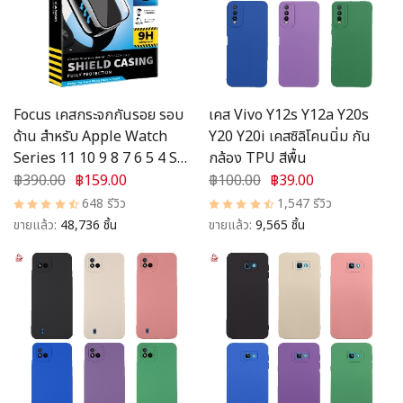
อุปกรณ์ชาร์จ
อุปกรณ์ในรถยนต์
สินค้าอื่น ๆ
Focus เคสกระจกกันรอย รอบ
เคส Vivo Y12s Y12a Y20s
ด้าน สำหรับ Apple Watch
Y20 Y20i เคสซิลิโคนนิ่ม กัน
สมาชิก
Series 11 10 9 8 7 6 5 4 SE
กล้อง TPU สีพื้น
SE2 SE3 Shield Casing
฿390.00
฿159.00
฿100.00
฿39.00
648 รีวิว
1,547 รีวิว
ขายแล้ว:
48,736 ชิ้น
ขายแล้ว:
9,565 ชิ้น