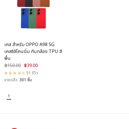
อุปกรณ์ชาร์จ
อุปกรณ์ในรถยนต์
สินค้าอื่น ๆ
เคส สำหรับ OPPO A98 5G
สมาชิก
เคสซิลิโคนนิ่ม กันกล้อง TPU สี
พื้น
฿150.00
฿39.00
51 รีวิว
ขายแล้ว:
301 ชิ้น
1