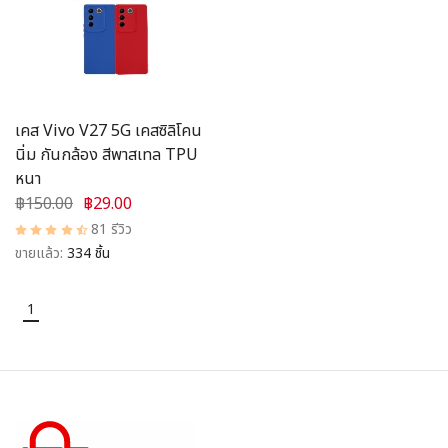
อุปกรณ์ชาร์จ
อุปกรณ์ในรถยนต์
สินค้าอื่น ๆ
เคส Vivo V27 5G เคสซิลิโคน
นิ่ม กันกล้อง สีพาสเทล TPU
สมาชิก
หนา
฿150.00
฿29.00
81 รีวิว
ขายแล้ว:
334 ชิ้น
1