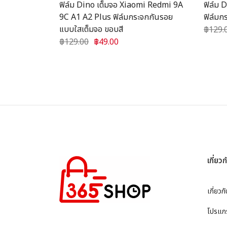
สำหรับ Vivo
ฟิล์ม Dino เต็มจอ Xiaomi Redmi 9A
ฟิล์ม 
9C A1 A2 Plus ฟิล์มกระจกกันรอย
ฟิล์มก
แบบใสเต็มจอ ขอบสี
฿129.
฿129.00
฿49.00
เกี่ย
เกี่ยวก
โปรแกร