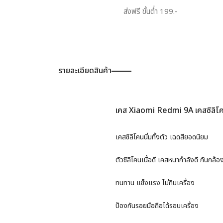
ส่งฟรี ขั้นต่ำ 199.-
รายละเอียดสินค้า
เคส Xiaomi Redmi 9A เคสซิลิโคนน
เคสซิลิโคนนิ่มทั้งตัว เฉดสียอดนิยม
ตัวซิลิโคนเนื้อดี เคสหนากำลังดี กันกล้อ
ทนทาน แข็งแรง ไม่กินเครื่อง
ป้องกันรอยมือถือได้รอบเครื่อง