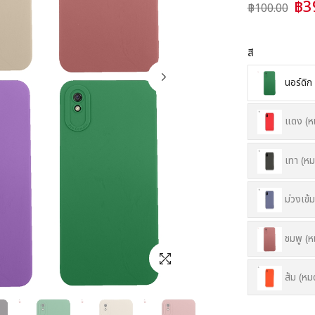
฿3
฿100.00
สี
นอร์ดิก
แดง (ห
เทา (หม
ม่วงเข้
ชมพู (ห
ส้ม (หม