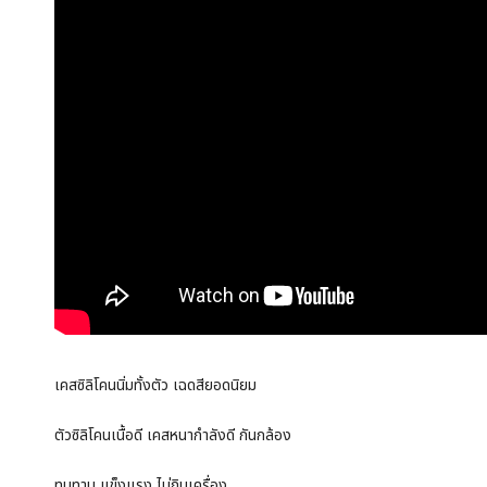
เคสซิลิโคนนิ่มทั้งตัว เฉดสียอดนิยม
ตัวซิลิโคนเนื้อดี เคสหนากำลังดี กันกล้อง
ทนทาน แข็งแรง ไม่กินเครื่อง