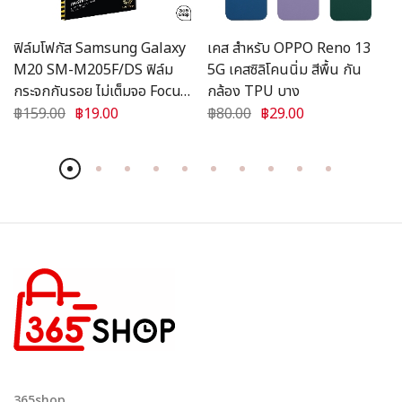
ฟิล์มโฟกัส Samsung Galaxy
เคส สำหรับ OPPO Reno 13
M20 SM-M205F/DS ฟิล์ม
5G เคสซิลิโคนนิ่ม สีพื้น กัน
กระจกกันรอย ไม่เต็มจอ Focus
กล้อง TPU บาง
แบบใส
฿159.00
฿19.00
฿80.00
฿29.00
365shop