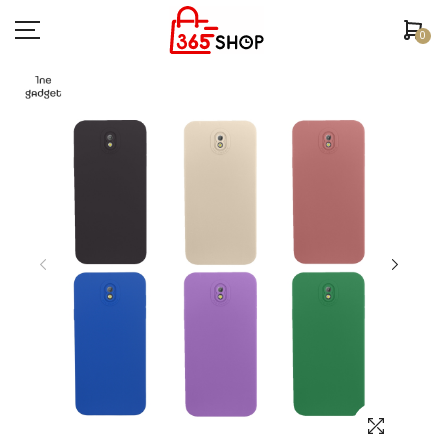
0
ตรวจสอบสถานะคำสั่งซื้อ
หน้าหลัก
ยี่ห้อ/รุ่นมือถือ
เคสมือถือ
ฟิล์มกันรอย
อุปกรณ์สมาร์ทวอช
หูฟัง/สมอลทอร์ค