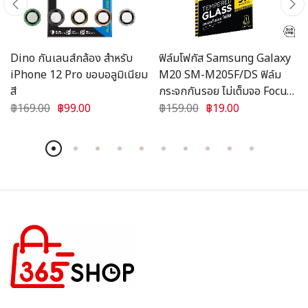
Dino กันเลนส์กล้อง สำหรับ
ฟิล์มโฟกัส Samsung Galaxy
iPhone 12 Pro ขอบอลูมิเนียม
M20 SM-M205F/DS ฟิล์ม
สี
กระจกกันรอย ไม่เต็มจอ Focus
แบบใส
฿169.00
฿99.00
฿159.00
฿19.00