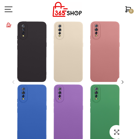
0
ตรวจสอบสถานะคำสั่งซื้อ
หน้าหลัก
ยี่ห้อ/รุ่นมือถือ
เคสมือถือ
ฟิล์มกันรอย
อุปกรณ์สมาร์ทวอช
หูฟัง/สมอลทอร์ค