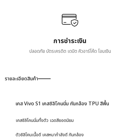
การชำระเงิน
ปลอดภัย บัตรเครดิต เดบิต คิวอาร์โค้ด โอนเงิน
รายละเอียดสินค้า
เคส Vivo S1 เคสซิลิโคนนิ่ม กันกล้อง TPU สีพื้น
เคสซิลิโคนนิ่มทั้งตัว เฉดสียอดนิยม
ตัวซิลิโคนเนื้อดี เคสหนากำลังดี กันกล้อง