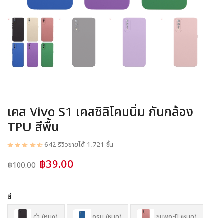
อุปกรณ์ชาร์จ
อุปกรณ์ในรถยนต์
สินค้าอื่น ๆ
สมาชิก
เคส Vivo S1 เคสซิลิโคนนิ่ม กันกล้อง
TPU สีพื้น
642 รีวิว
ขายได้ 1,721 ชิ้น
฿39.00
฿100.00
สี
ดำ (หมด)
กรม (หมด)
ชมพูกะปิ (หมด)