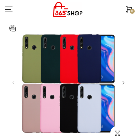
0
ตรวจสอบสถานะคำสั่งซื้อ
หน้าหลัก
ยี่ห้อ/รุ่นมือถือ
เคสมือถือ
ฟิล์มกันรอย
อุปกรณ์สมาร์ทวอช
หูฟัง/สมอลทอร์ค