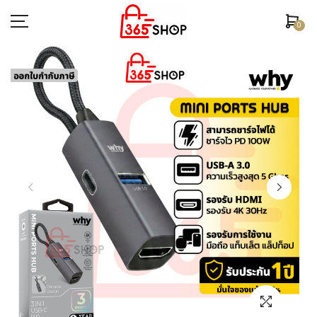
0
ตรวจสอบสถานะคำสั่งซื้อ
หน้าหลัก
ยี่ห้อ/รุ่นมือถือ
เคสมือถือ
ฟิล์มกันรอย
อุปกรณ์สมาร์ทวอช
หูฟัง/สมอลทอร์ค