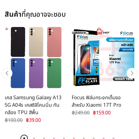
สินค้า
ที่คุณอาจจะชอบ
เคส Samsung Galaxy A13
Focus ฟิล์มกระจกเต็มจอ
5G A04s เคสซิลิโคนนิ่ม กัน
สำหรับ Xiaomi 17T Pro
กล้อง TPU สีพื้น
฿249.00
฿159.00
฿100.00
฿39.00