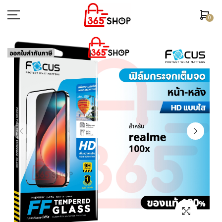
0
ตรวจสอบสถานะคำสั่งซื้อ
หน้าหลัก
ยี่ห้อ/รุ่นมือถือ
เคสมือถือ
ฟิล์มกันรอย
อุปกรณ์สมาร์ทวอช
หูฟัง/สมอลทอร์ค