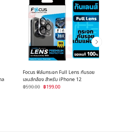
Focus ฟิล์มกระจก Full Lens กันรอย
เคสใส VIVO 
ทล
เลนส์กล้อง สำหรับ iPhone 12
Y20 Y20i Y30
โคนนิ่ม ใส ก
฿590.00
฿199.00
฿100.00
฿3