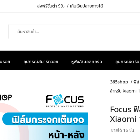
ส่งฟรีขั้นต่ำ 99.- / เก็บเงินปลายทางได้
กันรอย
อุปกรณ์สมาร์ทวอช
หูฟัง/สมอลทอร์ค
อุปกรณ์ชาร์จ
365shop
/
ฟิล
สำหรับ Xiaomi 
Focus ฟิ
Xiaomi
ขายได้ 16 ชิ้น