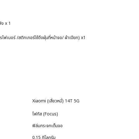
ัง x 1
รไฟเบอร์ /สติกเกอร์ใช้ดึงฝุ่นที่หน้าจอ/ ผ้าเปียก) x1
Xiaomi (เสี่ยวหมี่) 14T 5G
โฟกัส (Focus)
ฟิล์มกระจกเต็มจอ
0.15 กิโลกรัม