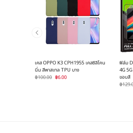
เร็ว PD 65W
เคส OPPO K3 CPH1955 เคสซิลิโคน
ฟิล์ม 
 แท็บเล็ต โน๊
นิ่ม สีพาสเทล TPU บาง
4G 5G 
1ปี WC-3393
ขอบสี
฿100.00
฿6.00
฿129.