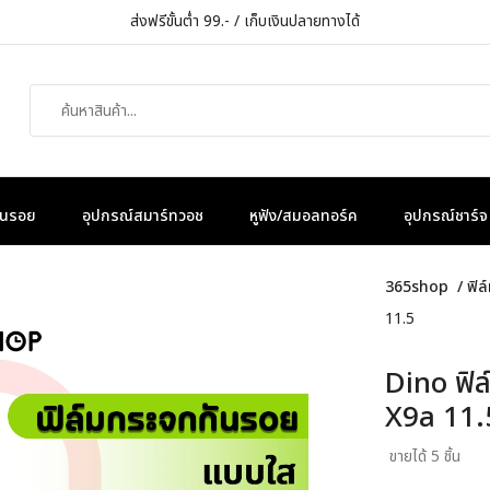
ส่งฟรีขั้นต่ำ 99.- / เก็บเงินปลายทางได้
กันรอย
อุปกรณ์สมาร์ทวอช
หูฟัง/สมอลทอร์ค
อุปกรณ์ชาร์จ
365shop
/
ฟิล
11.5
Dino ฟิ
X9a 11.
ขายได้ 5 ชิ้น