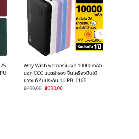
S25
Why Wish พาวเวอร์แบงค์ 10000mAh
Focus ฟิล์มก
 TPU
มอก CCC แบตสำรอง ขึ้นเครื่องบินได้
สำหรับ Sams
ของแท้ รับประกัน 1ปี PB-116E
Plus
฿490.00
฿390.00
฿590.00
฿2