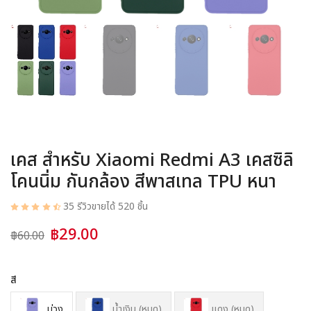
อุปกรณ์ชาร์จ
อุปกรณ์ในรถยนต์
สินค้าอื่น ๆ
สมาชิก
เคส สำหรับ Xiaomi Redmi A3 เคสซิลิ
โคนนิ่ม กันกล้อง สีพาสเทล TPU หนา
35 รีวิว
ขายได้ 520 ชิ้น
฿29.00
฿60.00
สี
ม่วง
น้ำเงิน (หมด)
แดง (หมด)