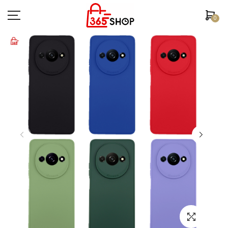
0
ตรวจสอบสถานะคำสั่งซื้อ
หน้าหลัก
ยี่ห้อ/รุ่นมือถือ
เคสมือถือ
ฟิล์มกันรอย
อุปกรณ์สมาร์ทวอช
หูฟัง/สมอลทอร์ค