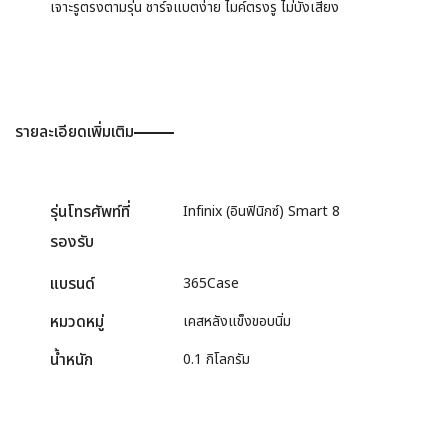
เจาะรูตรงตามรุ่น ชาร์จแบตง่าย ไมค์ตรงรู ไม่บังเสียง
รายละเอียดเพิ่มเติม
รุ่นโทรศัพท์ที่
Infinix (อินฟินิกซ์) Smart 8
รองรับ
แบรนด์
365Case
หมวดหมู่
เคสหลังแข็งขอบนิ่ม
น้ำหนัก
0.1 กิโลกรัม