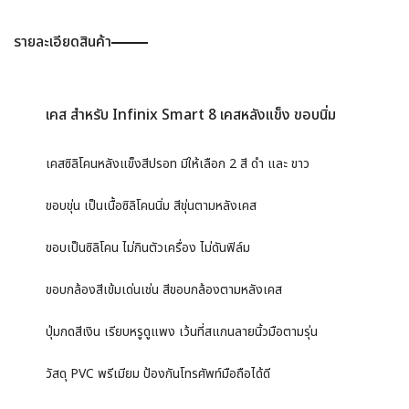
รายละเอียดสินค้า
เคส สำหรับ Infinix Smart 8 เคสหลังแข็ง ขอบนิ่ม
เคสซิลิโคนหลังแข็งสีปรอท มีให้เลือก 2 สี ดำ และ ขาว
ขอบขุ่น เป็นเนื้อซิลิโคนนิ่ม สีขุ่นตามหลังเคส
ขอบเป็นซิลิโคน ไม่กินตัวเครื่อง ไม่ดันฟิล์ม
ขอบกล้องสีเข้มเด่นเช่น สีขอบกล้องตามหลังเคส
ปุ่มกดสีเงิน เรียบหรูดูแพง เว้นที่สแกนลายนิ้วมือตามรุ่น
วัสดุ PVC พรีเมียม ป้องกันโทรศัพท์มือถือได้ดี