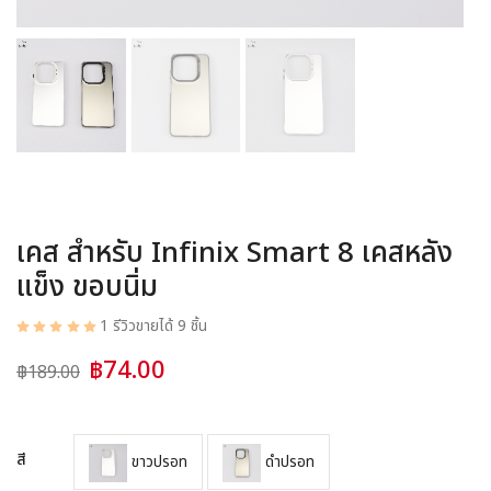
อุปกรณ์ชาร์จ
อุปกรณ์ในรถยนต์
สินค้าอื่น ๆ
สมาชิก
เคส สำหรับ Infinix Smart 8 เคสหลัง
แข็ง ขอบนิ่ม
1 รีวิว
ขายได้ 9 ชิ้น
฿74.00
฿189.00
สี
ขาวปรอท
ดำปรอท