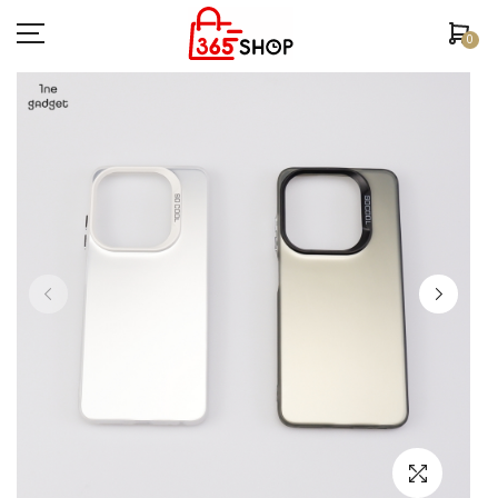
0
ตรวจสอบสถานะคำสั่งซื้อ
หน้าหลัก
ยี่ห้อ/รุ่นมือถือ
เคสมือถือ
ฟิล์มกันรอย
อุปกรณ์สมาร์ทวอช
หูฟัง/สมอลทอร์ค