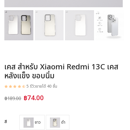
อุปกรณ์ชาร์จ
อุปกรณ์ในรถยนต์
สินค้าอื่น ๆ
สมาชิก
เคส สำหรับ Xiaomi Redmi 13C เคส
หลังแข็ง ขอบนิ่ม
5 รีวิว
ขายได้ 40 ชิ้น
฿74.00
฿189.00
สี
ขาว
ดำ