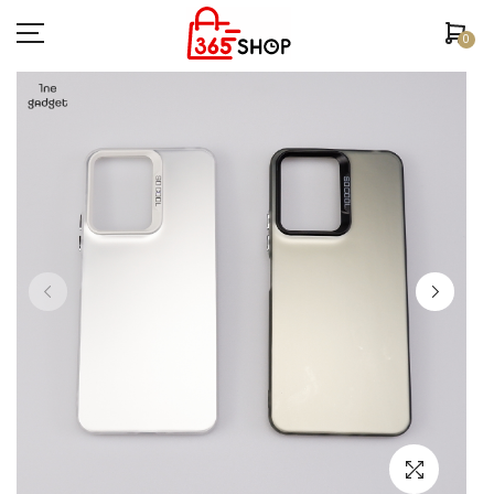
0
ตรวจสอบสถานะคำสั่งซื้อ
หน้าหลัก
ยี่ห้อ/รุ่นมือถือ
เคสมือถือ
ฟิล์มกันรอย
อุปกรณ์สมาร์ทวอช
หูฟัง/สมอลทอร์ค