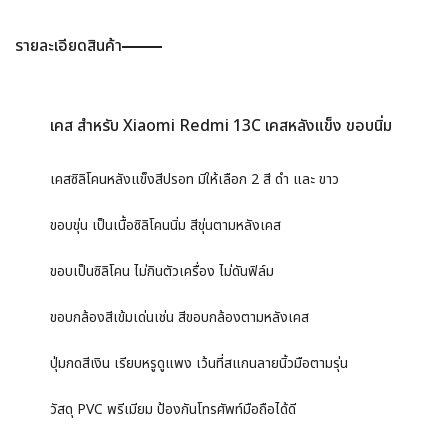
รายละเอียดสินค้า
เคส สำหรับ Xiaomi Redmi 13C เคสหลังแข็ง ขอบนิ่ม
เคสซิลิโคนหลังแข็งสีปรอท มีให้เลือก 2 สี ดำ และ ขาว
ขอบขุ่น เป็นเนื้อซิลิโคนนิ่ม สีขุ่นตามหลังเคส
ขอบเป็นซิลิโคน ไม่กินตัวเครื่อง ไม่ดันฟิล์ม
ขอบกล้องสีเข้มเด่นเช่น สีขอบกล้องตามหลังเคส
ปุ่มกดสีเงิน เรียบหรูดูแพง เว้นที่สแกนลายนิ้วมือตามรุ่น
วัสดุ PVC พรีเมียม ป้องกันโทรศัพท์มือถือได้ดี