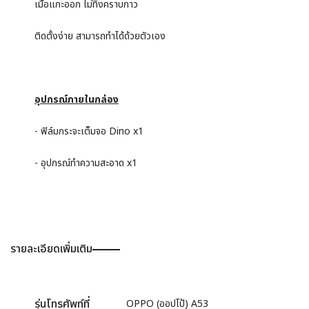
เมื่อแกะออก ไม่ทิ้งคราบกาว
ติดตั้งง่าย สามารถทำได้ด้วยตัวเอง
อุปกรณ์ภายในกล่อง
- ฟิล์มกระจะเต็มจอ Dino x1
- อุปกรณ์ทำความสะอาด x1
รายละเอียดเพิ่มเติม
รุ่นโทรศัพท์ที่
OPPO (ออปโป้) A53