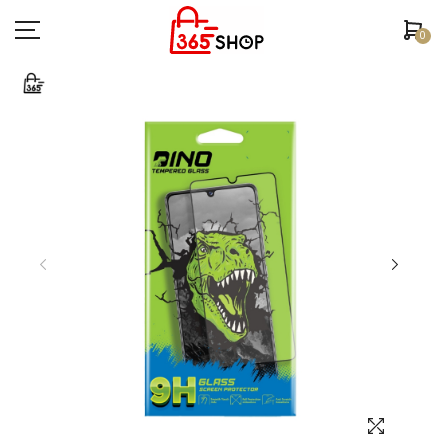
0
ตรวจสอบสถานะคำสั่งซื้อ
หน้าหลัก
ยี่ห้อ/รุ่นมือถือ
เคสมือถือ
ฟิล์มกันรอย
อุปกรณ์สมาร์ทวอช
หูฟัง/สมอลทอร์ค