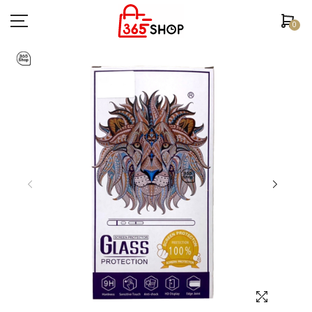
0
ตรวจสอบสถานะคำสั่งซื้อ
หน้าหลัก
ยี่ห้อ/รุ่นมือถือ
เคสมือถือ
ฟิล์มกันรอย
อุปกรณ์สมาร์ทวอช
หูฟัง/สมอลทอร์ค