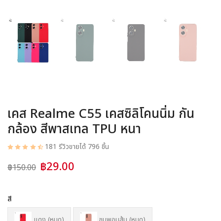
อุปกรณ์ชาร์จ
อุปกรณ์ในรถยนต์
สินค้าอื่น ๆ
สมาชิก
เคส Realme C55 เคสซิลิโคนนิ่ม กัน
กล้อง สีพาสเทล TPU หนา
181 รีวิว
ขายได้ 796 ชิ้น
฿29.00
฿150.00
สี
แดง (หมด)
ชมพูอมส้ม (หมด)