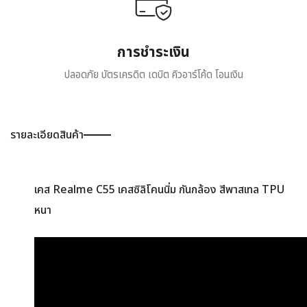
การชำระเงิน
ปลอดภัย บัตรเครดิต เดบิต คิวอาร์โค้ด โอนเงิน
รายละเอียดสินค้า
เคส Realme C55 เคสซิลิโคนนิ่ม กันกล้อง สีพาสเทล TPU
หนา