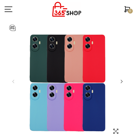
0
ตรวจสอบสถานะคำสั่งซื้อ
หน้าหลัก
ยี่ห้อ/รุ่นมือถือ
เคสมือถือ
ฟิล์มกันรอย
อุปกรณ์สมาร์ทวอช
หูฟัง/สมอลทอร์ค