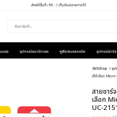
ส่งฟรีขั้นต่ำ 99.- / เก็บเงินปลายทางได้
กันรอย
อุปกรณ์สมาร์ทวอช
หูฟัง/สมอลทอร์ค
อุปกรณ์ชาร์จ
365shop
/
อุป
มีให้เลือก Mic
สายชาร์จ
เลือก M
UC-215