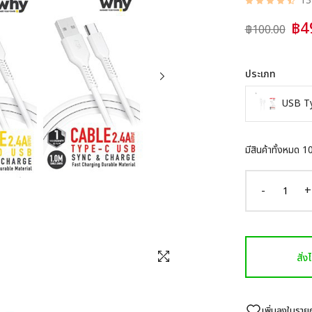
132
฿4
฿100.00
ประเภท
USB T
มีสินค้าทั้งหมด
1
-
+
สั่
เพิ่มลงในรา